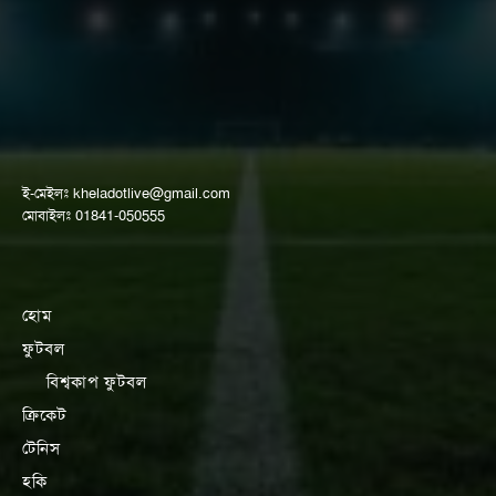
ই-মেইলঃ
kheladotlive@gmail.com
মোবাইলঃ 01841-050555
হোম
ফুটবল
বিশ্বকাপ ফুটবল
ক্রিকেট
টেনিস
হকি