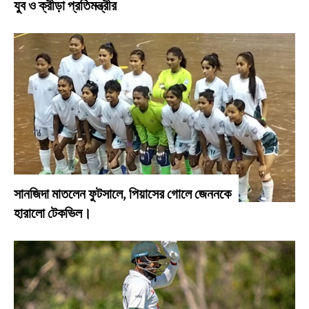
যুব ও ক্রীড়া প্রতিমন্ত্রীর
সানজিদা মাতলেন ফুটসালে, পিয়াসের গোলে জেননকে
হারালো টেকভিল।