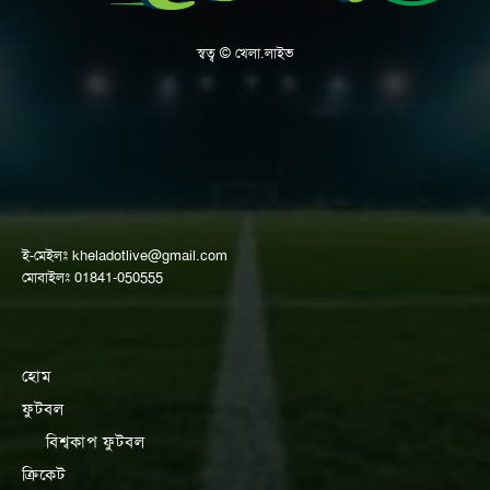
স্বত্ব © খেলা.লাইভ
ই-মেইলঃ
kheladotlive@gmail.com
মোবাইলঃ 01841-050555
হোম
ফুটবল
বিশ্বকাপ ফুটবল
ক্রিকেট