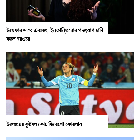
উয়েফার সাথে একমত, ইনফান্তিনোর পদত্যাগ দাবি
করল নরওয়ে
উরুগুয়ের ফুটবল কোচ ডিয়েগো ফোরলান