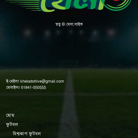
স্বত্ব © খেলা.লাইভ
ই-মেইলঃ
kheladotlive@gmail.com
মোবাইলঃ 01841-050555
হোম
ফুটবল
বিশ্বকাপ ফুটবল