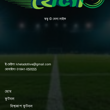
স্বত্ব © খেলা.লাইভ
ই-মেইলঃ
kheladotlive@gmail.com
মোবাইলঃ 01841-050555
হোম
ফুটবল
বিশ্বকাপ ফুটবল