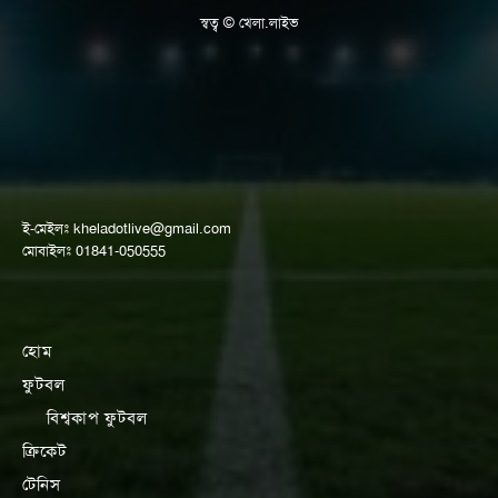
স্বত্ব © খেলা.লাইভ
ই-মেইলঃ
kheladotlive@gmail.com
মোবাইলঃ 01841-050555
হোম
ফুটবল
বিশ্বকাপ ফুটবল
ক্রিকেট
টেনিস