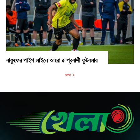
বাফুফের পাইপ লাইনে আরো ৫ প্রবাসী ফুটবলার
আরো