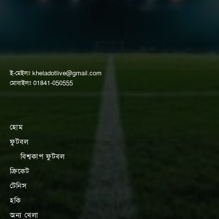
ই-মেইলঃ
kheladotlive@gmail.com
মোবাইলঃ 01841-050555
হোম
ফুটবল
বিশ্বকাপ ফুটবল
ক্রিকেট
টেনিস
হকি
অন্য খেলা