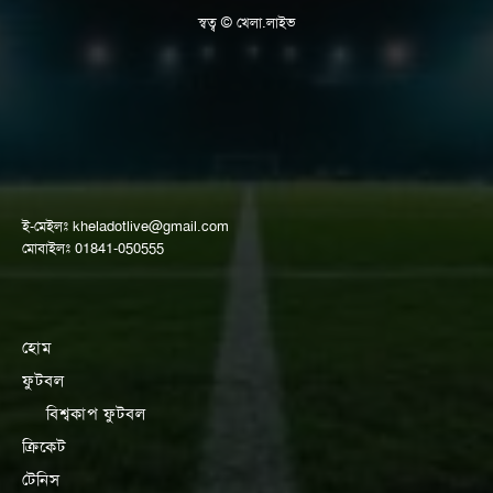
স্বত্ব © খেলা.লাইভ
ই-মেইলঃ
kheladotlive@gmail.com
মোবাইলঃ 01841-050555
হোম
ফুটবল
বিশ্বকাপ ফুটবল
ক্রিকেট
টেনিস