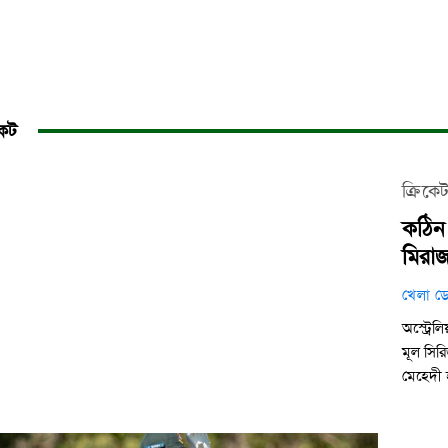
কেট
ক্রিকে
কঠিন 
মিরা
খেলা ডে
অস্ট্রে
মূল সিরি
মেহেদী 