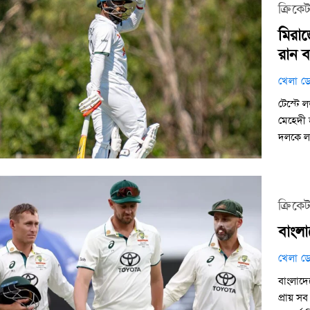
ক্রিকে
মিরাজ
রান 
খেলা ডে
টেস্টে ল
মেহেদী হ
দলকে লড়
ক্রিকে
বাংলা
খেলা ডে
বাংলাদে
প্রায় সব