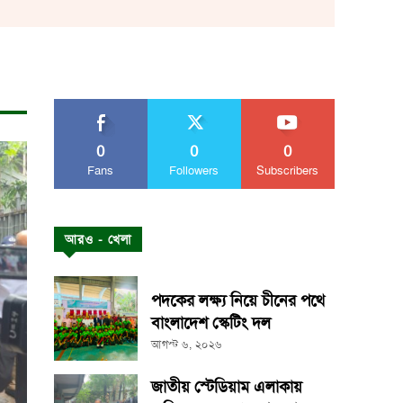
0
0
0
Fans
Followers
Subscribers
আরও - খেলা
পদকের লক্ষ্য নিয়ে চীনের পথে
বাংলাদেশ স্কেটিং দল
আগস্ট ৬, ২০২৬
জাতীয় স্টেডিয়াম এলাকায়