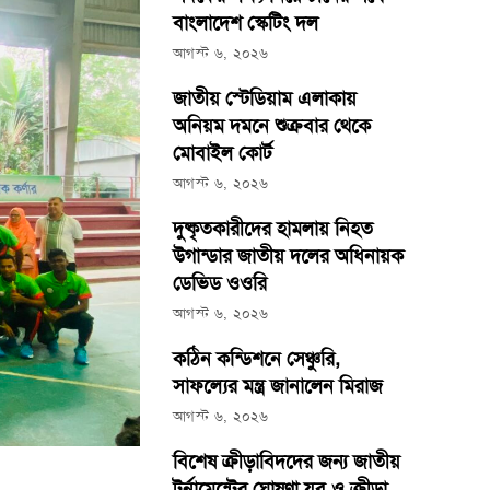
বাংলাদেশ স্কেটিং দল
আগস্ট ৬, ২০২৬
জাতীয় স্টেডিয়াম এলাকায়
অনিয়ম দমনে শুক্রবার থেকে
মোবাইল কোর্ট
আগস্ট ৬, ২০২৬
দুষ্কৃতকারীদের হামলায় নিহত
উগান্ডার জাতীয় দলের অধিনায়ক
ডেভিড ওওরি
আগস্ট ৬, ২০২৬
কঠিন কন্ডিশনে সেঞ্চুরি,
সাফল্যের মন্ত্র জানালেন মিরাজ
আগস্ট ৬, ২০২৬
বিশেষ ক্রীড়াবিদদের জন্য জাতীয়
টুর্নামেন্টের ঘোষণা যুব ও ক্রীড়া