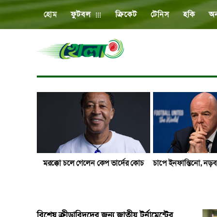
হোম
ফুটবল
ক্রিকেট
টেনিস
হকি
অন
মরক্কো চলে গেলেন কেপ ভার্দের কোচ
চাপে ইনফান্তিনো, নড়
বিশেষ ক্রীড়াবিদদের জন্য জাতীয় টুর্নামেন্টের