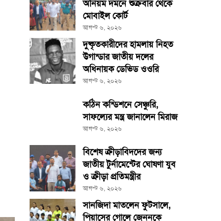
অনিয়ম দমনে শুক্রবার থেকে
মোবাইল কোর্ট
আগস্ট ৬, ২০২৬
দুষ্কৃতকারীদের হামলায় নিহত
উগান্ডার জাতীয় দলের
অধিনায়ক ডেভিড ওওরি
আগস্ট ৬, ২০২৬
কঠিন কন্ডিশনে সেঞ্চুরি,
সাফল্যের মন্ত্র জানালেন মিরাজ
আগস্ট ৬, ২০২৬
বিশেষ ক্রীড়াবিদদের জন্য
জাতীয় টুর্নামেন্টের ঘোষণা যুব
ও ক্রীড়া প্রতিমন্ত্রীর
আগস্ট ৬, ২০২৬
সানজিদা মাতলেন ফুটসালে,
পিয়াসের গোলে জেননকে