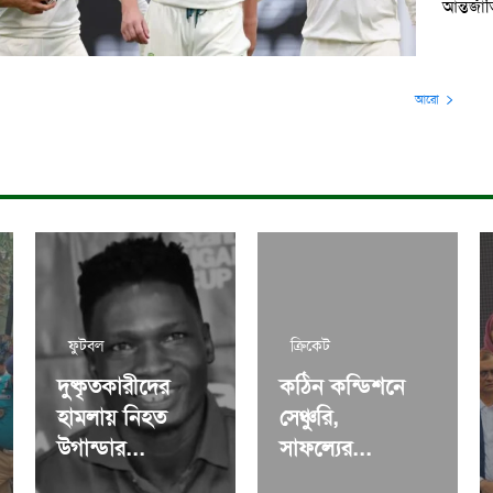
আন্তর্জ
আরো
ফুটবল
ক্রিকেট
দুষ্কৃতকারীদের
কঠিন কন্ডিশনে
হামলায় নিহত
সেঞ্চুরি,
উগান্ডার...
সাফল্যের...