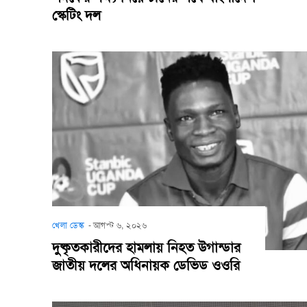
স্কেটিং দল
খেলা ডেস্ক
-
আগস্ট ৬, ২০২৬
দুষ্কৃতকারীদের হামলায় নিহত উগান্ডার
জাতীয় দলের অধিনায়ক ডেভিড ওওরি